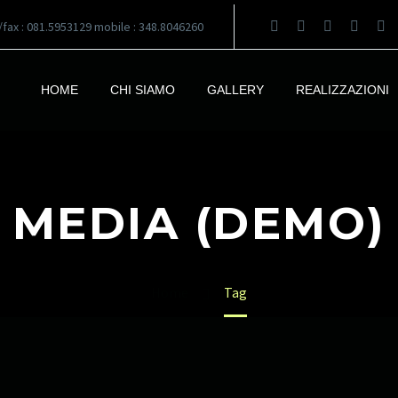
l/fax : 081.5953129 mobile : 348.8046260
HOME
CHI SIAMO
GALLERY
REALIZZAZIONI
MEDIA (DEMO)
Home
Tag